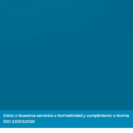
Inicio
»
Nuestros servicios
»
Normatividad y cumplimiento
»
Norma
ISO 22301:2019