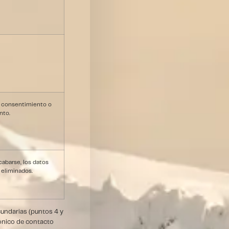
 consentimiento o
nto.
abarse, los datos
 eliminados.
cundarias (puntos 4 y
rónico de contacto