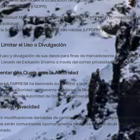
 elemento que facilite la localización de sus datos.
 (LFPDPPP 2025 y GDPR):
 Solicitud: Máximo veinte (20) días hábiles (LFPDPPP) o un (1) mes (GDPR)
 solicitud.
 la Solicitud: Máximo quince (15) días hábiles (LFPDPPP) siguientes a la com
 Limitar el Uso o Divulgación
l uso y divulgación de sus datos para fines de mercadotecnia o publicidad 
o Listado de Exclusión Interno a través del correo
privacidad@nanuk.mx
.
sentar una Queja ante la Autoridad
ue LA EMPRESA ha lesionado su derecho a la protección de datos personal
 ante la autoridad competente en México, la Secretaría Anticorrupción y Bue
uropea, ante la Autoridad de Control de protección de datos competente de 
iso de Privacidad
rir modificaciones derivadas de cambios legales o de las propias operaci
es serán comunicadas oportunamente mediante el envío de un correo electr
onado.