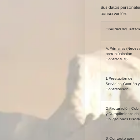
Sus datos personales 
conservación:
Finalidad del Trata
A. Primarias (Necesa
para la Relación
Contractual)
1. Prestación de
Servicios, Gestión y
Contratación.
2. Facturación, Cob
y Cumplimiento de
Obligaciones Fiscal
3. Contacto para