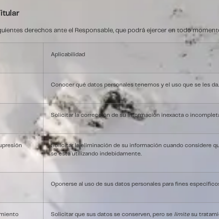
itular
guientes derechos ante el Responsable, que podrá ejercer en todo moment
Aplicabilidad
Conocer qué datos personales tenemos y el uso que se les da.
Solicitar la corrección de su información inexacta o incomplet
upresión
Solicitar la eliminación de su información cuando considere q
se está utilizando indebidamente.
Oponerse al uso de sus datos personales para fines específico
amiento
Solicitar que sus datos se conserven, pero se
limite
su tratami