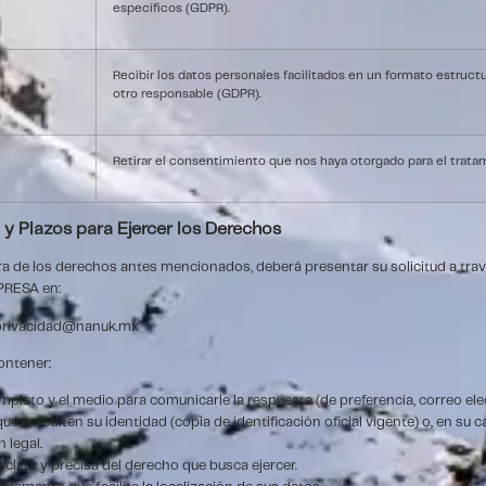
específicos (GDPR).
Recibir los datos personales facilitados en un formato estructu
otro responsable (GDPR).
Retirar el consentimiento que nos haya otorgado para el trata
 y Plazos para Ejercer los Derechos
era de los derechos antes mencionados, deberá presentar su solicitud a trav
PRESA en:
privacidad@nanuk.mx
ontener:
leto y el medio para comunicarle la respuesta (de preferencia, correo ele
 acrediten su identidad (copia de identificación oficial vigente) o, en su ca
 legal.
 clara y precisa del derecho que busca ejercer.