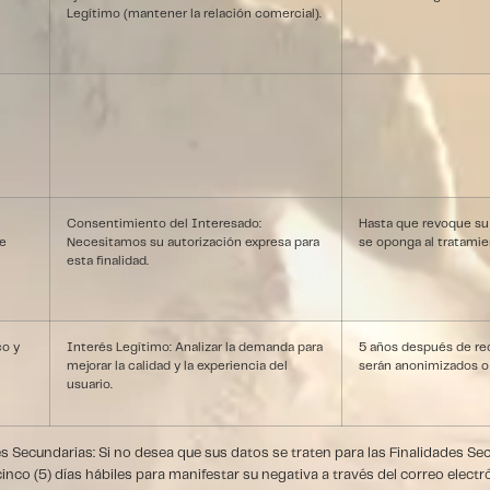
Legítimo (mantener la relación comercial).
Consentimiento del Interesado:
Hasta que revoque su
de
Necesitamos su autorización expresa para
se oponga al tratamie
esta finalidad.
co y
Interés Legítimo: Analizar la demanda para
5 años después de rec
mejorar la calidad y la experiencia del
serán anonimizados o
usuario.
es Secundarias: Si no desea que sus datos se traten para las Finalidades Se
 cinco (5) días hábiles para manifestar su negativa a través del correo elect