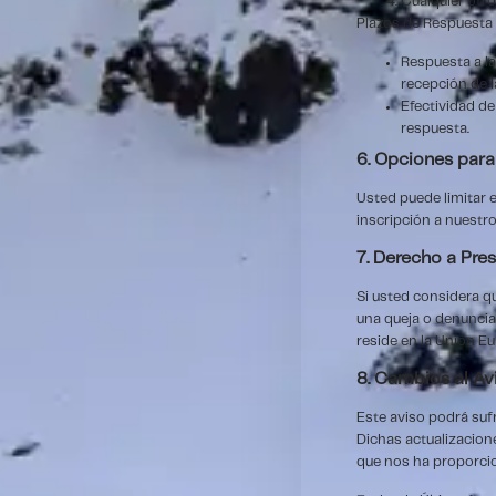
Cualquier otro
Plazos de Respuesta
Respuesta a la
recepción de la
Efectividad de
respuesta.
6. Opciones para
Usted puede limitar e
inscripción a nuestr
7. Derecho a Pre
Si usted considera q
una queja o denuncia
reside en la Unión E
8. Cambios al Av
Este aviso podrá suf
Dichas actualizacion
que nos ha proporci