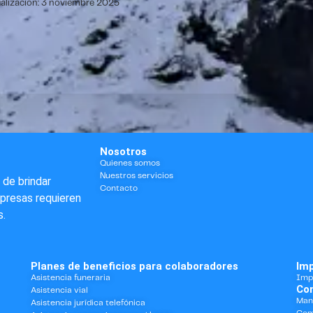
ualización: 3 noviembre 2025
Nosotros
Quienes somos
Nuestros servicios
 de brindar
Contacto
mpresas requieren
s.
Planes de beneficios para colaboradores
Im
Asistencia funeraria
Imp
Con
Asistencia vial
Man
Asistencia jurídica telefónica