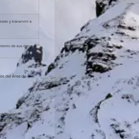
rado y transmitir a
miento de sus datos.
és del Área de
ctrónico).
so, la