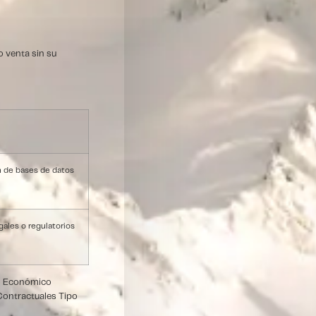
o venta sin su
n de bases de datos
ales o regulatorios
io Económico
Contractuales Tipo