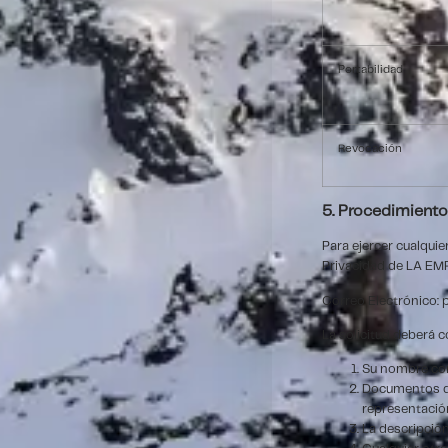
Portabilidad
Revocación
5. Procedimiento
Para ejercer cualqui
Privacidad de LA EM
Correo Electrónico:
La solicitud deberá c
Su nombre comp
Documentos que
representación
La descripción