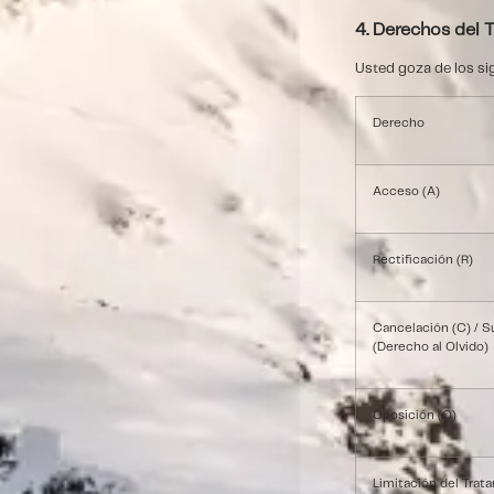
4. Derechos del T
Usted goza de los si
Derecho
Acceso (A)
Rectificación (R)
Cancelación (C) / S
(Derecho al Olvido)
Oposición (O)
Limitación del Trat