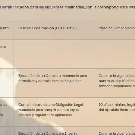
serán tratados para las siguientes finalidades, con la correspondiente base
miento
Base de Legitimación (GDPR Art. 6)
Plazo de Conservació
rias
Ejecución de un Contrato: Necesario para
Durante la vigencia de
formalizar y cumplir la relación jurídica.
contractual y 10 años
atender responsabilid
ranza
Cumplimiento de una Obligación Legal:
10 años (mínimo legal)
Necesario para cumplir con las leyes
del ejercicio fiscal c
es.
fiscales y regulatorias aplicables.
Ejecución de un Contrato e Interés
Durante la vigencia de