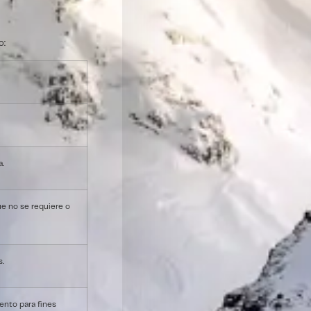
o:
a.
ue no se requiere o
s.
ento para fines