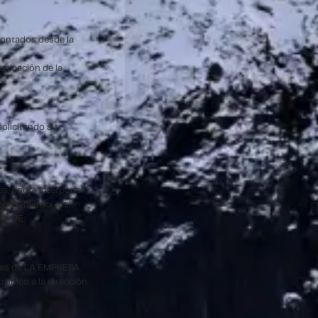
 contados desde la
unicación de la
solicitando su
es, podrá interponer
n Gobierno, o, si
la UE.
ones de LA EMPRESA.
ónico a la dirección