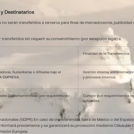
 y Destinatarios
 no serán transferidos a terceros para fines de mercadotecnia, publicidad 
transferidos sin requerir su consentimiento (por excepción legal) a:
Finalidad de la Transferencia
oras, Subsidiarias o Afiliadas bajo el
Gestión interna, administració
LA EMPRESA.
y procesos internos.
dades Gubernamentales (por requerimiento
Cumplir con requerimientos leg
aplicables.
nacionales (GDPR): En caso de transferencias fuera de México o del Espac
 informará previamente y se garantizará su protección mediante Cláusulas 
misión Europea.