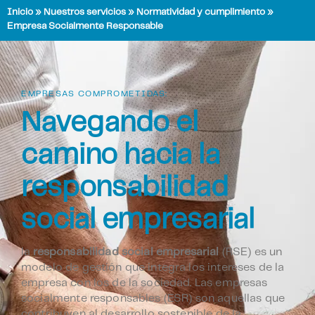
Inicio
»
Nuestros servicios
»
Normatividad y cumplimiento
»
Empresa Socialmente Responsable
EMPRESAS COMPROMETIDAS:
Navegando el
camino hacia la
responsabilidad
social empresarial
la
responsabilidad social empresarial
(RSE) es un
modelo de gestión que integra los intereses de la
empresa con los de la sociedad. Las empresas
socialmente responsables (ESR) son aquellas que
contribuyen al desarrollo sostenible de la