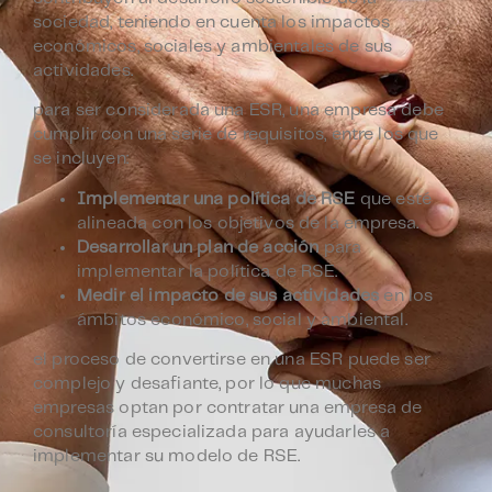
sociedad, teniendo en cuenta los impactos
económicos, sociales y ambientales de sus
actividades.
para ser considerada una ESR, una empresa debe
cumplir con una serie de requisitos, entre los que
se incluyen:
Implementar una política de RSE
que esté
alineada con los objetivos de la empresa.
Desarrollar un plan de acción
para
implementar la política de RSE.
Medir el impacto de sus actividades
en los
ámbitos económico, social y ambiental.
el proceso de convertirse en una ESR puede ser
complejo y desafiante, por lo que muchas
empresas optan por contratar una empresa de
consultoría especializada para ayudarles a
implementar su modelo de RSE.