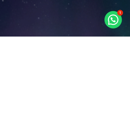
1
...
¡Contáctanos
hoy mismo
para comenzar
tu viaje hacia la