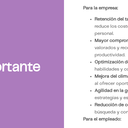
Para la empresa:
Retención del t
reduce los cost
personal.
Mayor comprom
valorados y re
productividad.
Optimización de
rtante
habilidades y 
Mejora del clima
al ofrecer opor
Agilidad en la 
estrategias y e
Reducción de c
búsqueda y cont
Para el empleado: