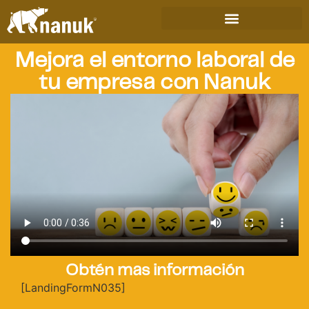
Mejora el entorno laboral de
tu empresa con Nanuk
Obtén mas información
[LandingFormN035]