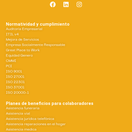
Normatividad y cumplimiento
Auditoria Empresarial
ITIL v4
Mejora de Servicios
Empresa Socialmente Responsable
Great Place to Work
Equidad Genero
CMMI
PCI
ISO 9001
ISO 27001
ISO 22301
ISO 37001
ISO 20000-1
Planes de beneficios para colaboradores
Asistencia funeraria
Asistencia vial
Asistencia jurídica telefónica
Asistencia reparaciones en el hogar
Asistencia medica