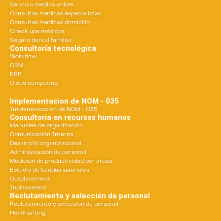
Servicio medico online
Consultas medicas especialistas
Consultas medicas domicilio
Check ups médicos
Seguro dental familiar
Consultoría tecnológica
Workflow
CRM
ERP
Cloud computing
Implementacion de NOM - 035
Implementacion de NOM - 035
Consultoria en recursos humanos
Manuales de organización
Comunicación Interna
Desarrollo organizacional
Administración de personal
Medición de productividad por áreas
Estudio de bandas salariales
Outplacement
Inplacement
Reclutamiento y selección de personal
Reclutamiento y selección de personal
Headhunting