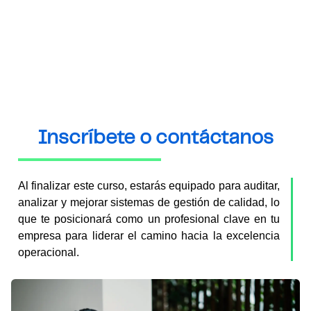
NO TE LO PIERDAS
Dar a conocer los requisitos y lineamientos generales para
la implementación efectiva de un Sistema de Gestión de
Calidad alineado a los objetivos y retos del negocio.
Inscríbete o contáctanos
REGISTRARME
Al finalizar este curso, estarás equipado para auditar,
analizar y mejorar sistemas de gestión de calidad, lo
que te posicionará como un profesional clave en tu
empresa para liderar el camino hacia la excelencia
operacional.