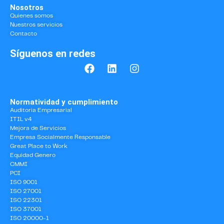
Nosotros
Quienes somos
Nuestros servicios
Contacto
Síguenos en redes
Normatividad y cumplimiento
Auditoria Empresarial
ITIL v4
Mejora de Servicios
Empresa Socialmente Responsable
Great Place to Work
Equidad Genero
CMMI
PCI
ISO 9001
ISO 27001
ISO 22301
ISO 37001
ISO 20000-1