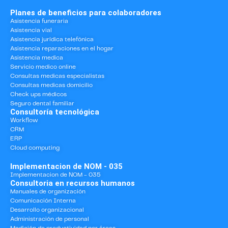
Planes de beneficios para colaboradores
Asistencia funeraria
Asistencia vial
Asistencia jurídica telefónica
Asistencia reparaciones en el hogar
Asistencia medica
Servicio medico online
Consultas medicas especialistas
Consultas medicas domicilio
Check ups médicos
Seguro dental familiar
Consultoría tecnológica
Workflow
CRM
ERP
Cloud computing
Implementacion de NOM - 035
Implementacion de NOM - 035
Consultoria en recursos humanos
Manuales de organización
Comunicación Interna
Desarrollo organizacional
Administración de personal