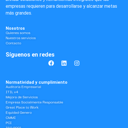
empresas requieren para desarrollarse y alcanzar metas
más grandes.
Nosotros
Quienes somos
Nuestros servicios
Contacto
Síguenos en redes
Normatividad y cumplimiento
Auditoria Empresarial
ITIL v4
Mejora de Servicios
Empresa Socialmente Responsable
Great Place to Work
Equidad Genero
CMMI
PCI