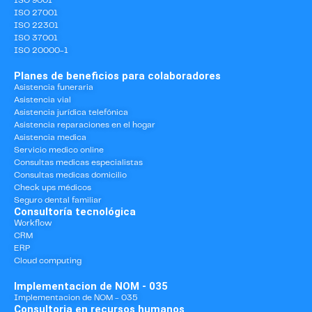
ISO 9001
ISO 27001
ISO 22301
ISO 37001
ISO 20000-1
Planes de beneficios para colaboradores
Asistencia funeraria
Asistencia vial
Asistencia jurídica telefónica
Asistencia reparaciones en el hogar
Asistencia medica
Servicio medico online
Consultas medicas especialistas
Consultas medicas domicilio
Check ups médicos
Seguro dental familiar
Consultoría tecnológica
Workflow
CRM
ERP
Cloud computing
Implementacion de NOM - 035
Implementacion de NOM - 035
Consultoria en recursos humanos